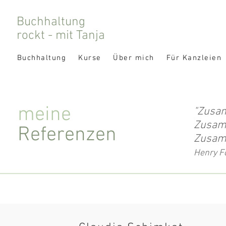
Buchhaltung
rockt - mit Tanja
Buchhaltung
Kurse
Über mich
Für Kanzleien
meine
"Zusa
Zusamm
Referenzen
Zusamm
Henry F